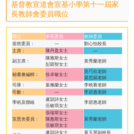
基督教宣道會宣基小學第十一屆家
長教師會委員職位
職位
家長委員
教師委員
當然委員：
—
劉心怡校長
主席：
—
陳丹盈女士
陳雅斯女士
副主席：
黃秀蘭老師
彭穎智女士
吳巧欣老師
秘書兼編輯：
徐卓敏女士
梁思穎老師
司庫：
葉佩蘭女士
李曉賽老師
司數：
—
李碧惠老師
盧頴詩女士
學術及聯絡
李碧惠老師
伍敏琪女士
張瑞翠女士
宣恩舍委員：
陳雅斯女士
黃秀蘭老師
伍敏琪女士
盧頴詩女士
黃玉琴副校長