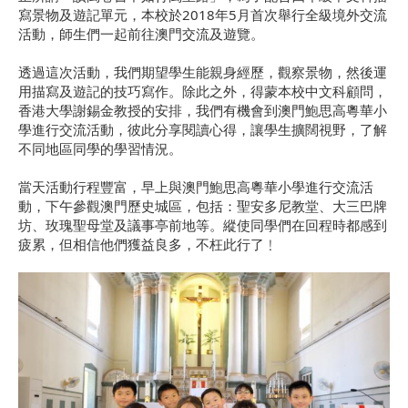
寫景物及遊記單元，本校於2018年5月首次舉行全級境外交流
活動，師生們一起前往澳門交流及遊覽。
透過這次活動，我們期望學生能親身經歷，觀察景物，然後運
用描寫及遊記的技巧寫作。除此之外，得蒙本校中文科顧問，
香港大學謝錫金教授的安排，我們有機會到澳門鮑思高粵華小
學進行交流活動，彼此分享閱讀心得，讓學生擴闊視野，了解
不同地區同學的學習情況。
當天活動行程豐富，早上與澳門鮑思高粵華小學進行交流活
動，下午參觀澳門歷史城區，包括：聖安多尼教堂、大三巴牌
坊、玫瑰聖母堂及議事亭前地等。縱使同學們在回程時都感到
疲累，但相信他們獲益良多，不枉此行了﹗