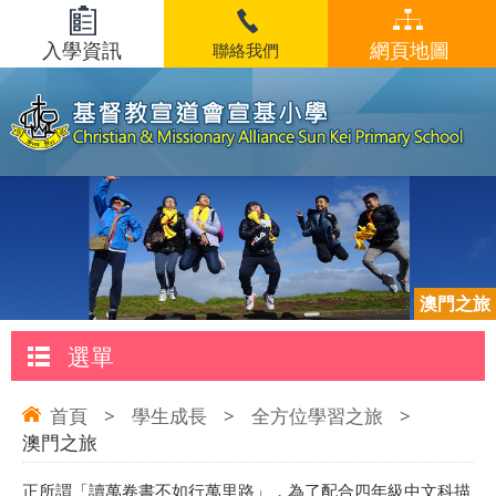
入學資訊
網頁地圖
聯絡我們
澳門之旅
選單
首頁
>
學生成長
>
全方位學習之旅
>
澳門之旅
正所謂「讀萬卷書不如行萬里路」，為了配合四年級中文科描