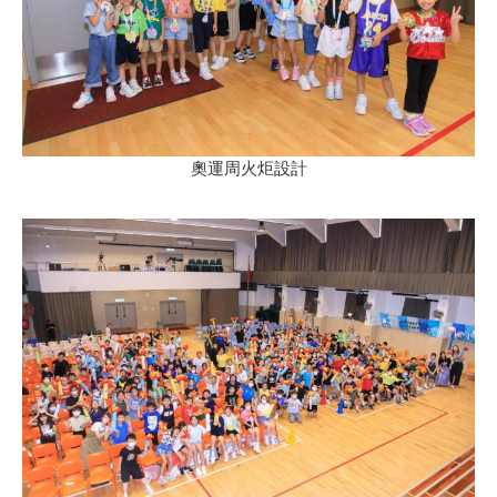
奧運周火炬設計