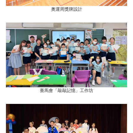
奧運周獎牌設計
賽馬會「敲敲記憶」工作坊