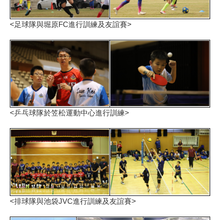
<足球隊與堀原FC進行訓練及友誼賽>
<乒乓球隊於笠松運動中心進行訓練>
<排球隊與池袋JVC進行訓練及友誼賽>