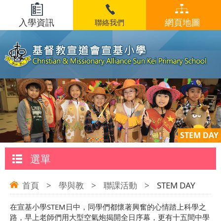
入學資訊
網頁地圖
聯絡我們
STEM DAY
選單
首頁
>
學與教
>
聯課活動
>
STEM DAY
在宣基小學STEM日中，同學們都懷著興奮的心情踏上科學之
路，早上老師們用大型空氣炮揭開全日序幕，更有十五間中學