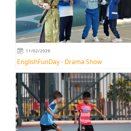
11/02/2026
EnglishFunDay - Drama Show