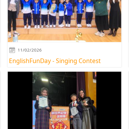
11/02/2026
EnglishFunDay - Singing Contest