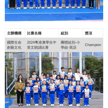
主辦機構
比賽名稱
組別
獎項
國際生命
2024粵港澳學生中
團體組別-小
Champion
創藝文化
英文朗誦比賽
學組-英語