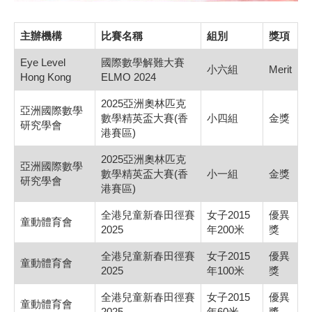
主辦機構
比賽名稱
組別
獎項
Eye Level
國際數學解難大賽
小六組
Merit
Hong Kong
ELMO 2024
2025亞洲奧林匹克
亞洲國際數學
數學精英盃大賽(香
小四組
金獎
研究學會
港賽區)
2025亞洲奧林匹克
亞洲國際數學
數學精英盃大賽(香
小一組
金獎
研究學會
港賽區)
全港兒童新春田徑賽
女子2015
優異
童動體育會
2025
年200米
獎
全港兒童新春田徑賽
女子2015
優異
童動體育會
2025
年100米
獎
全港兒童新春田徑賽
女子2015
優異
童動體育會
2025
年60米
獎