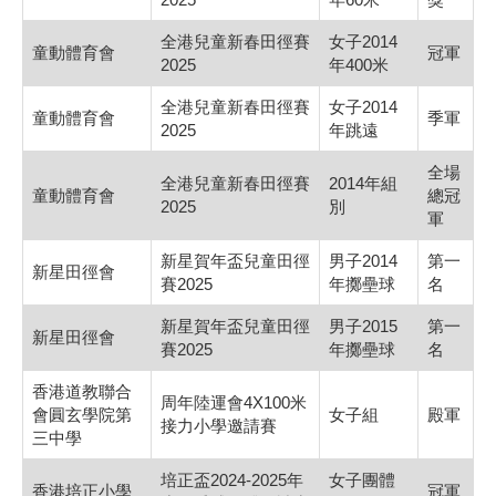
全港兒童新春田徑賽
女子2014
童動體育會
冠軍
2025
年400米
全港兒童新春田徑賽
女子2014
童動體育會
季軍
2025
年跳遠
全場
全港兒童新春田徑賽
2014年組
童動體育會
總冠
2025
別
軍
新星賀年盃兒童田徑
男子2014
第一
新星田徑會
賽2025
年擲壘球
名
新星賀年盃兒童田徑
男子2015
第一
新星田徑會
賽2025
年擲壘球
名
香港道教聯合
周年陸運會4X100米
會圓玄學院第
女子組
殿軍
接力小學邀請賽
三中學
培正盃2024-2025年
女子團體
香港培正小學
冠軍