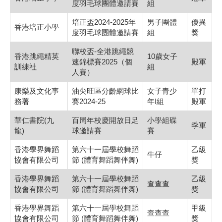
度羽毛球團體邀請賽
組
培正盃2024-2025年
男子團體
優異
香港培正小學
度羽毛球團體邀請賽
組
獎
聯校盃-全港跳繩競
香港跳繩精英
10歲女子
速錦標賽2025（個
殿軍
訓練社
組
人賽）
康樂及文化事
油尖旺區分齡網球比
女子青少
單打
務署
賽2024-25
年I組
殿軍
華仁書院(九
百周年校慶開放日足
小學組碟
季軍
龍)
球邀請賽
賽
香港學界舞蹈
第六十一屆學校舞蹈
乙級
牛仔
協會有限公司
節 (體育舞蹈舞伴舞)
獎
香港學界舞蹈
第六十一屆學校舞蹈
乙級
查查查
協會有限公司
節 (體育舞蹈舞伴舞)
獎
香港學界舞蹈
第六十一屆學校舞蹈
甲級
查查查
協會有限公司
節 (體育舞蹈舞伴舞)
獎