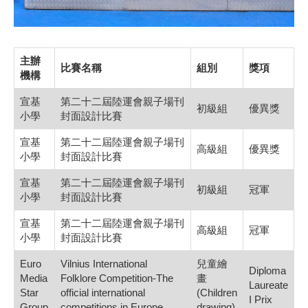
主辦
比賽名稱
組別
獎項
機構
宣基
第二十二屆陸運會親子場刊
初級組
優異獎
小學
封面設計比賽
宣基
第二十二屆陸運會親子場刊
高級組
優異獎
小學
封面設計比賽
宣基
第二十二屆陸運會親子場刊
初級組
冠軍
小學
封面設計比賽
宣基
第二十二屆陸運會親子場刊
高級組
冠軍
小學
封面設計比賽
Euro
Vilnius International
兒童繪
Diploma
Media
Folklore Competition-The
畫
Laureate
Star
official international
(Children
I Prix
Group
competitions in Europe
drawing)