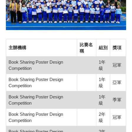
比賽名
主辦機構
組別
獎項
稱
Book Sharing Poster Design
1年
冠軍
Competition
級
Book Sharing Poster Design
1年
亞軍
Competition
級
Book Sharing Poster Design
1年
季軍
Competition
級
Book Sharing Poster Design
2年
冠軍
Competition
級
Book Sharing Poster Design
2年