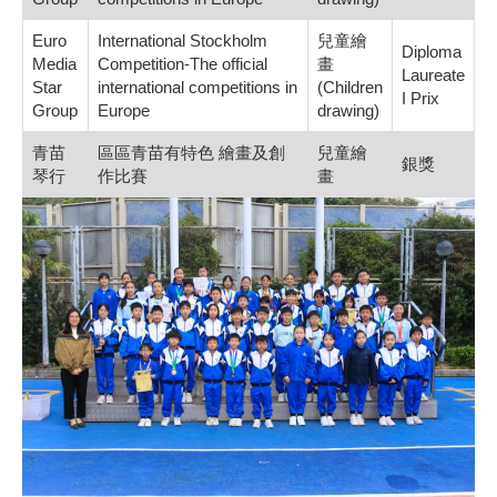
Euro
International Stockholm
兒童繪
Diploma
Media
Competition-The official
畫
Laureate
Star
international competitions in
(Children
I Prix
Group
Europe
drawing)
青苗
區區青苗有特色 繪畫及創
兒童繪
銀獎
琴行
作比賽
畫