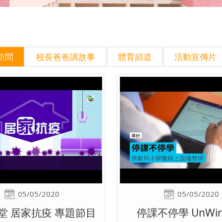
訪問
校長爸爸講故事
體育頻道
活動宣傳片
05/05/2020
05/05/2020
堂 居家抗疫 專題節目
停課不停學 UnWir